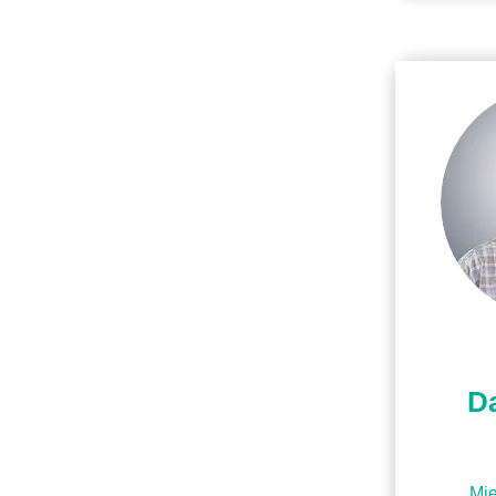
D
Mie