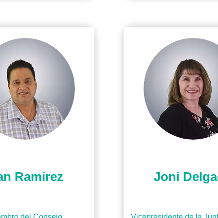
an Ramirez
Joni Delg
mbro del Consejo
Vicepresidente de la Junt