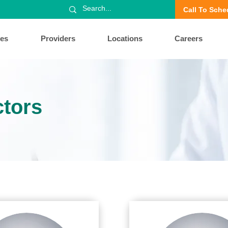
Call To Sche
ces
Providers
Locations
Careers
ctors