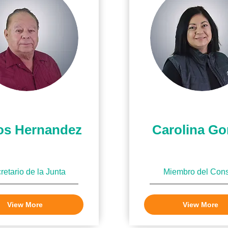
os Hernandez
Carolina G
retario de la Junta
Miembro del Con
View More
View More