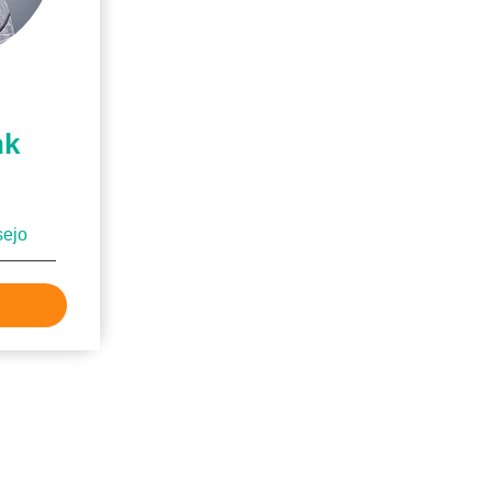
nk
sejo