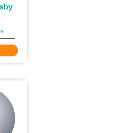
osby
jo