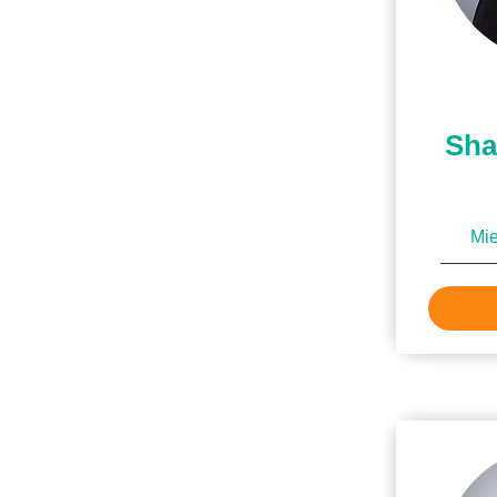
Sha
Mie