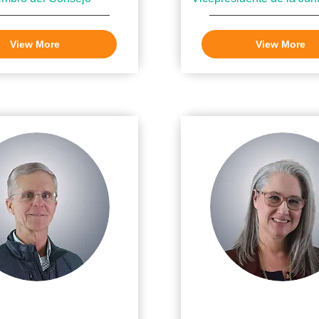
View More
View More