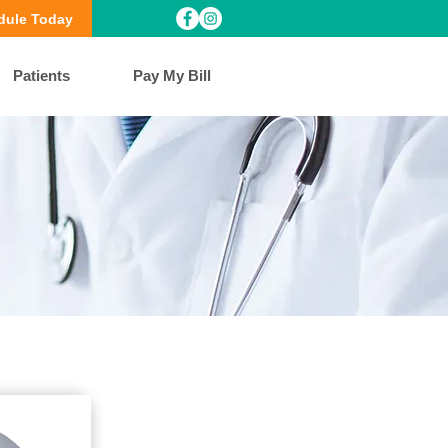
dule Today
Patients
Pay My Bill