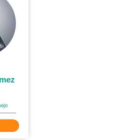
omez
sejo