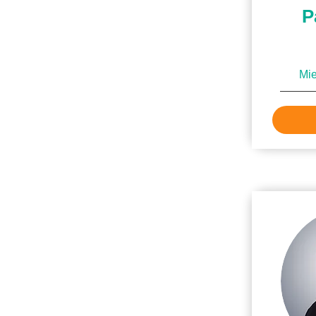
P
Mie