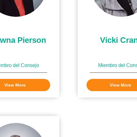
wna Pierson
Vicki Cra
mbro del Consejo
Miembro del Con
View More
View More