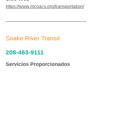
https://www.mcoacs.org/transportation/
Snake River Transit
208-463-9111
Servicios Proporcionados
Sistema de autobuses Oregon y Idaho
6am-6pm.
Área de Servicio
TODOS
Dirección
Notas