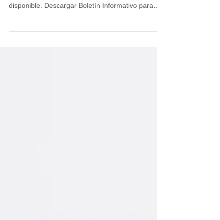
Primavera/Verano 2025
Nuestro boletín informativo sobre salud
comunitaria Primavera/Verano 2025 ya está
disponible. Descargar Boletín Informativo para
la...