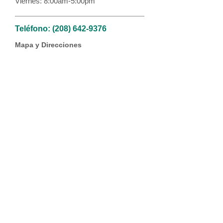
Viernes: 8:00am-5:00pm
Teléfono:
(208) 642-9376
Mapa y Direcciones
Payette, Idaho | Dental
Horario de la Oficina Dental