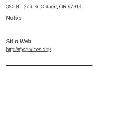
390 NE 2nd St, Ontario, OR 97914
Notas
Sitio Web
http://tfpservices.org/
The Vale Pantry
541-473-3133
Servicios Proporcionados
Banco de alimentos (en el sótano del
Ayuntamiento frente al juzgado).
Área de Servicio