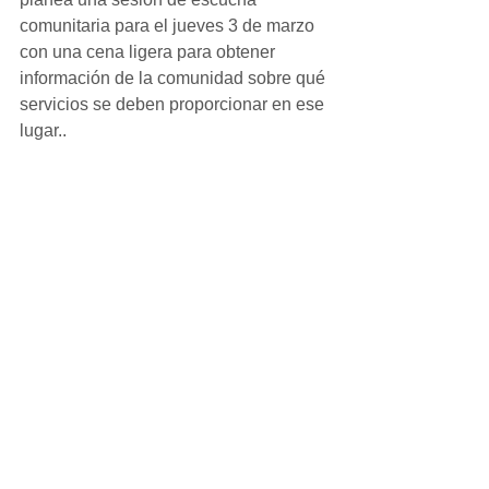
comunitaria para el jueves 3 de marzo 
con una cena ligera para obtener 
información de la comunidad sobre qué 
servicios se deben proporcionar en ese 
lugar.. 
Para obtener más información sobre la 
historia y la misión de Valley Family 
Health Care, o para obtener más 
información sobre clínicas, servicios y 
programas, visite 
www.valleyfamily.healthcare 